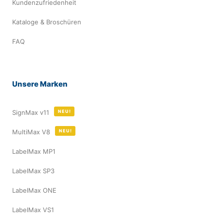
Kundenzufriedenheit
Kataloge & Broschüren
FAQ
Unsere Marken
SignMax v11
NEU!
MultiMax V8
NEU!
LabelMax MP1
LabelMax SP3
LabelMax ONE
LabelMax VS1