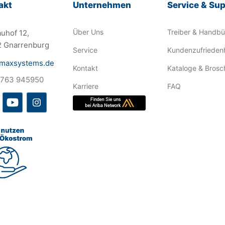
akt
Unternehmen
Service & Su
Über Uns
Treiber & Handb
uhof 12,
 Gnarrenburg
Service
Kundenzufriedenh
maxsystems.de
Kontakt
Kataloge & Brosc
4763 945950
Karriere
FAQ