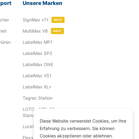
pport
Unsere Marken
ücher
SignMax v11
NEU!
eit
MultiMax V8
NEU!
hüren
LabelMax MP1
LabelMax SP3
LabelMax ONE
LabelMax VS1
LabelMax XL+
Tagrec Station
LOTO - MSL 1.1
Standard
Diese Website verwendet Cookies, um Ihre
LockPro Generator
Erfahrung zu verbessern. Sie können
Cookies akzeptieren oder ablehnen.
FlexxMax 2