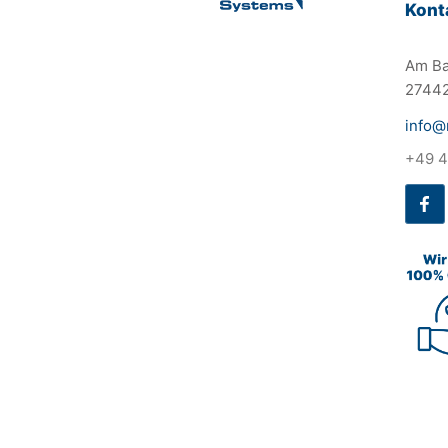
Kont
Am Ba
27442
info@
+49 